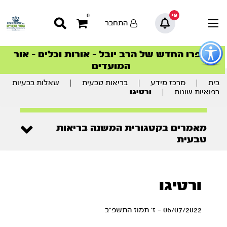
9+
0
התחבר
פתור
פתיחת
ספרו החדש של הרב יובל – אורות וכלים – אור
סדרות הפודקאסטים
סדרות הפודקאסטים
הסדרה המובילה החודש – דרך המלך
הסדרה המובילה החודש – דרך המלך
הצטרפו למהפכת הבריאות הטבעית >
פריט
המועדים
גישות
וכן
רכזי
בית
|
מרכז מידע
|
בריאות טבעית
|
שאלות בבעיות
רפואיות שונות
|
ורטיגו
מאמרים בקטגורית המשנה בריאות
טבעית
ורטיגו
06/07/2022 - ז' תמוז התשפ"ב