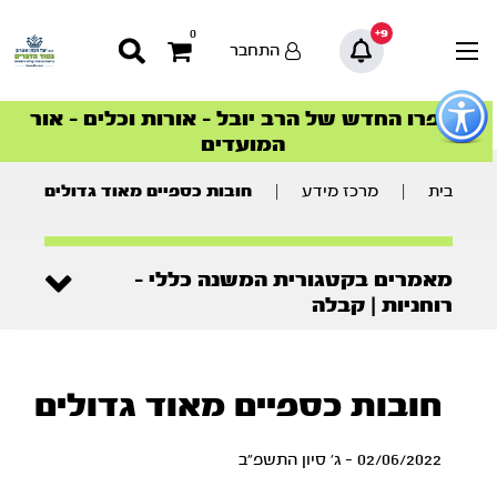
9+
0
התחבר
פתור
פתיחת
ספרו החדש של הרב יובל – אורות וכלים – אור
סדרות הפודקאסטים
סדרות הפודקאסטים
הסדרה המובילה החודש – דרך המלך
הסדרה המובילה החודש – דרך המלך
הצטרפו למהפכת הבריאות הטבעית >
פריט
המועדים
גישות
וכן
רכזי
בית
|
מרכז מידע
|
חובות כספיים מאוד גדולים
מאמרים בקטגורית המשנה כללי -
רוחניות | קבלה
חובות כספיים מאוד גדולים
02/06/2022 - ג' סיון התשפ"ב