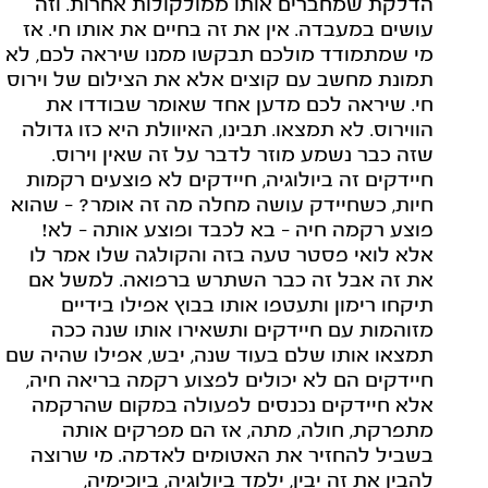
הדלקת שמחברים אותו ממולקולות אחרות. וזה
עושים במעבדה. אין את זה בחיים את אותו חי. אז
מי שמתמודד מולכם תבקשו ממנו שיראה לכם, לא
תמונת מחשב עם קוצים אלא את הצילום של וירוס
חי. שיראה לכם מדען אחד שאומר שבודדו את
הווירוס. לא תמצאו. תבינו, האיוולת היא כזו גדולה
שזה כבר נשמע מוזר לדבר על זה שאין וירוס.
חיידקים זה ביולוגיה, חיידקים לא פוצעים רקמות
חיות, כשחיידק עושה מחלה מה זה אומר? - שהוא
פוצע רקמה חיה - בא לכבד ופוצע אותה - לא!
אלא לואי פסטר טעה בזה והקולגה שלו אמר לו
את זה אבל זה כבר השתרש ברפואה. למשל אם
תיקחו רימון ותעטפו אותו בבוץ אפילו בידיים
מזוהמות עם חיידקים ותשאירו אותו שנה ככה
תמצאו אותו שלם בעוד שנה, יבש, אפילו שהיה שם
חיידקים הם לא יכולים לפצוע רקמה בריאה חיה,
אלא חיידקים נכנסים לפעולה במקום שהרקמה
מתפרקת, חולה, מתה, אז הם מפרקים אותה
בשביל להחזיר את האטומים לאדמה. מי שרוצה
להבין את זה יבין, ילמד ביולוגיה, ביוכימיה,