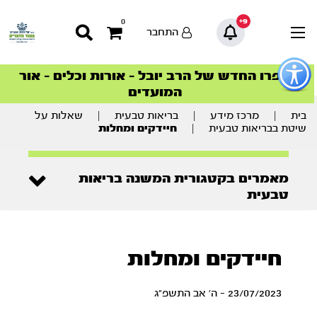
9+
0
התחבר
פתור
פתיחת
ספרו החדש של הרב יובל – אורות וכלים – אור
סדרות הפודקאסטים
סדרות הפודקאסטים
הסדרה המובילה החודש – דרך המלך
הסדרה המובילה החודש – דרך המלך
הצטרפו למהפכת הבריאות הטבעית >
פריט
המועדים
גישות
וכן
רכזי
בית
|
מרכז מידע
|
בריאות טבעית
|
שאלות על
שיטת בבריאות טבעית
|
חיידקים ומחלות
מאמרים בקטגורית המשנה בריאות
טבעית
חיידקים ומחלות
23/07/2023 - ה' אב התשפ"ג