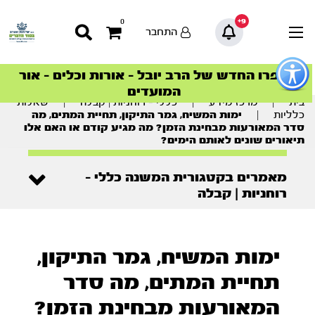
9+
0
התחבר
פתור
פתיחת
ספרו החדש של הרב יובל – אורות וכלים – אור
סדרות הפודקאסטים
סדרות הפודקאסטים
הסדרה המובילה החודש – דרך המלך
הסדרה המובילה החודש – דרך המלך
הצטרפו למהפכת הבריאות הטבעית >
פריט
המועדים
גישות
וכן
בית
|
מרכז מידע
|
כללי - רוחניות | קבלה
|
שאלות
רכזי
כלליות
|
ימות המשיח, גמר התיקון, תחיית המתים, מה
סדר המאורעות מבחינת הזמן? מה מגיע קודם או האם אלו
תיאורים שונים לאותם הימים?
מאמרים בקטגורית המשנה כללי -
רוחניות | קבלה
ימות המשיח, גמר התיקון,
תחיית המתים, מה סדר
המאורעות מבחינת הזמן?