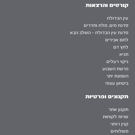
קורסים והרצאות
עין הבדולח
סדנת מים, מלח ותדרים
סדנת עין הבדולח – השלב הבא
לחם אבירים
לחץ דם
תניא
ניקוי רעלים
פרשת השבוע
השמנת יתר
ביטחון עצמי
תקנונים ופרטיות
תקנון אתר
שרות לקוחות
קנין רוחני
משלוחים