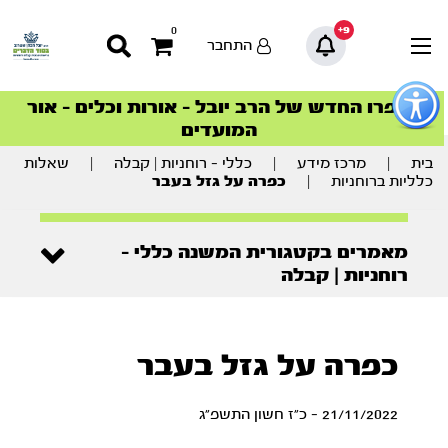
9+
0
התחבר
פתור
פתיחת
ספרו החדש של הרב יובל – אורות וכלים – אור
סדרות הפודקאסטים
סדרות הפודקאסטים
הסדרה המובילה החודש – דרך המלך
הסדרה המובילה החודש – דרך המלך
הצטרפו למהפכת הבריאות הטבעית >
פריט
המועדים
גישות
וכן
רכזי
בית
|
מרכז מידע
|
כללי - רוחניות | קבלה
|
שאלות
כלליות ברוחניות
|
כפרה על גזל בעבר
מאמרים בקטגורית המשנה כללי -
רוחניות | קבלה
כפרה על גזל בעבר
21/11/2022 - כ"ז חשון התשפ"ג