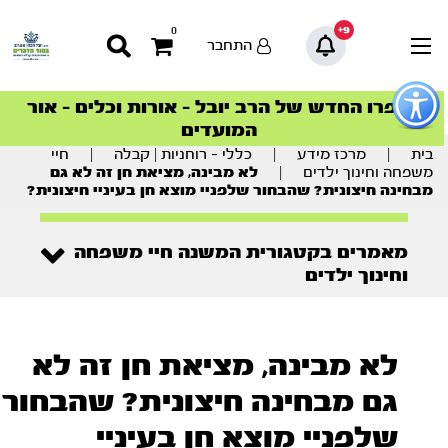
9+
0
התחבר
פתור
פתיחת
ספרו החדש של הרב יובל – אורות וכלים – אור
סדרות הפודקאסטים
סדרות הפודקאסטים
הסדרה המובילה החודש – דרך המלך
הסדרה המובילה החודש – דרך המלך
הצטרפו למהפכת הבריאות הטבעית >
פריט
המועדים
גישות
וכן
בית
|
מרכז מידע
|
כללי - רוחניות | קבלה
|
חיי
רכזי
משפחה וחינוך ילדים
|
לא מבינה, מציאת חן זה לא גם
מבחינה חיצונית? שהבחור שלפניי מוצא חן בעיניי חיצונית?
מאמרים בקטגורית המשנה חיי משפחה
וחינוך ילדים
לא מבינה, מציאת חן זה לא
גם מבחינה חיצונית? שהבחור
שלפניי מוצא חן בעיניי