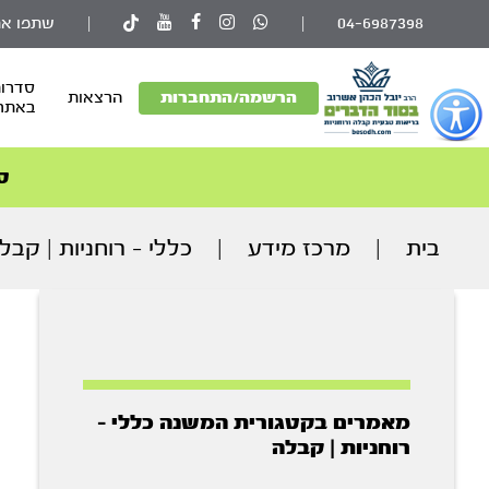
04-6987398
|
|
שתפו את
סדרות
פתור
הרשמה/התחברות
הרצאות
באתר
פתיחת
פריט
גישות
ס
וכן
רכזי
בית
|
מרכז מידע
|
כללי - רוחניות | קבל
מאמרים בקטגורית המשנה כללי -
רוחניות | קבלה