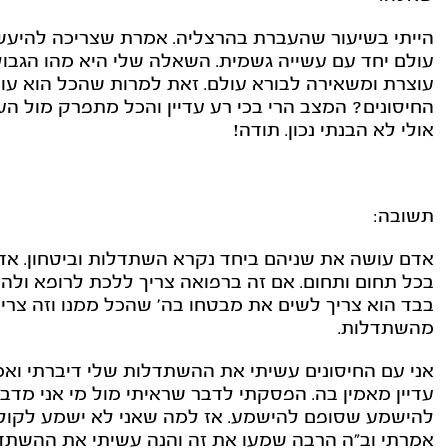
הייתי בשיעור שהעברת בהרצליה. אמרת שצריכה להיעשו
עולם יחד עם עשייה גשמית. השאלה שלי היא מהו הגבול..
עוצרת ומשאירה לבורא עולם. זאת למרות שהכל הוא ע
החיסונים? המצב הרי בכי רע עדיין והכל מתפרק מול הע
אולי לא הבנתי נכון. תודה!
תשובה:
אדם עושה את שניהם ביחד נקרא השתדלות וביטחון. אד
בכל תחום ותחום. אם זה ברפואה צריך ללכת לרופא ולהת
בבד הוא צריך לשים את מבטחו בה' שהכל ממנו וזה צריך
מהשתדלות.
אני עם החיסונים עשיתי את ההשתדלות שלי דיברתי ואמ
עדיין מאמין בה. הפסקתי לדבר שראיתי מול מי אני מדב
להישמע שסופם להישמע. אז למה שאני לא ישמע לקול ח
אמרתי וב"ה הרבה שמעו את זה והנה עשיתי את ההשתדלו