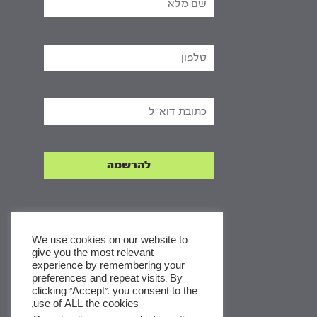
We use cookies on our website to
give you the most relevant
experience by remembering your
x
preferences and repeat visits. By
clicking “Accept”, you consent to the
לסדרות
use of ALL the cookies.
ומסלולי לימוד באתר