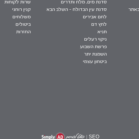
סדנת מים, מלח ותדרים
שרות לקוחות
באתר
סדנת עין הבדולח – השלב הבא
קנין רוחני
לחם אבירים
משלוחים
לחץ דם
ביטולים
תניא
החזרות
ניקוי רעלים
פרשת השבוע
השמנת יתר
ביטחון עצמי
|
SEO