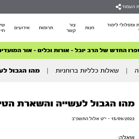
 העמוד:
 ומסלולי לימוד
צור
שיד
חנות
תרומות
אירועים
קשר
חי
סדרות הפודקאסטים
סדרות הפודקאסטים
הסדרה המובילה החודש – דרך המלך
הסדרה המובילה החודש – דרך המלך
הצטרפו למהפכת הבריאות הטבעית >
פרו החדש של הרב יובל – אורות וכלים – אור המועדים
ה
|
שאלות כלליות ברוחניות
|
מהו הגבול לע
מהו הגבול לעשייה והשארת הטיפ
15/09/2022 - י"ט אלול התשפ"ב
שאלה: