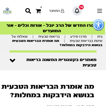
9+
0
התחבר
פתור
פתיחת
ספרו החדש של הרב יובל – אורות וכלים – אור
סדרות הפודקאסטים
סדרות הפודקאסטים
הסדרה המובילה החודש – דרך המלך
הסדרה המובילה החודש – דרך המלך
הצטרפו למהפכת הבריאות הטבעית >
פריט
המועדים
גישות
וכן
בית
|
מרכז מידע
|
בריאות טבעית
|
שאלות על
רכזי
שיטת בבריאות טבעית
|
מה אומרת הבריאות הטבעית
בנושא הידבקות במחלות?
מאמרים בקטגורית המשנה בריאות
טבעית
מה אומרת הבריאות הטבעית
בנושא הידבקות במחלות?