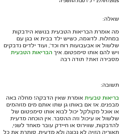
27/01/2025 - כ"ז טבת התשפ"ה
שאלה:
מה אומרת הבריאות הטבעית בנושא הידבקות
במחלות. לדוגמה, כשיש ילד בבית או בגן עם
שלשול או אבעבועות רוח וכד', ועוד ילדים נדבקים
ויש להם אותו סימפטום. איך
הבריאות הטבעית
מסבירה זאת? תודה רבה
תשובה:
בריאות טבעית
אומרת שאין הדבקה! מחלה באה
מבפנים. אז אם באותו גן שתו אותם מים מזוהמים
או אוכל מקולקל יכול לבוא אותו סימפטום של
שלשול או עיכול וזה ההסבר. אין הוכחה מדעית
להדבקות, שווירוס או חיידק עובר מאחד לשני,
תאוריה הזויה לא נכונה ולא מדעית, סותרת את כל