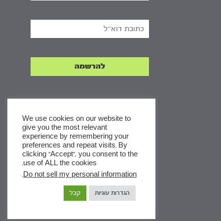
We use cookies on our website to
give you the most relevant
experience by remembering your
x
preferences and repeat visits. By
clicking “Accept”, you consent to the
לסדרות
use of ALL the cookies.
ומסלולי לימוד באתר
.
Do not sell my personal information
הגדרות עוגיות
קבל