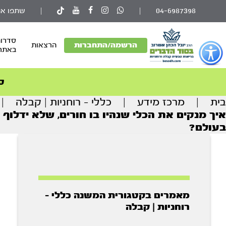
04-6987398
|
|
שתפו את
סדרות
פתור
הרשמה/התחברות
הרצאות
באתר
פתיחת
פריט
גישות
ס
וכן
בית
|
מרכז מידע
|
כללי - רוחניות | קבלה
|
רכזי
איך מנקים את הכלי שנהיו בו חורים, שלא ידל
בעולם?
מאמרים בקטגורית המשנה כללי -
רוחניות | קבלה