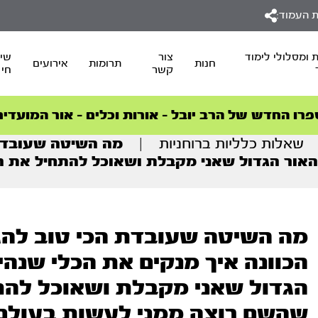
 העמוד:
 ומסלולי לימוד
צור
שיד
חנות
תרומות
אירועים
קשר
חי
סדרות הפודקאסטים
סדרות הפודקאסטים
הסדרה המובילה החודש – דרך המלך
הסדרה המובילה החודש – דרך המלך
הצטרפו למהפכת הבריאות הטבעית >
פרו החדש של הרב יובל – אורות וכלים – אור המועדים
שאלות כלליות ברוחניות
|
מה השיטה שעובדת 
וף האור הגדול שאני מקבלת ושאוכל להתחיל א
מה השיטה שעובדת הכי טוב להג
הכוונה איך מנקים את הכלי שנהיו
הגדול שאני מקבלת ושאוכל לה
שהשם רוצה ממני לעשות בעולם