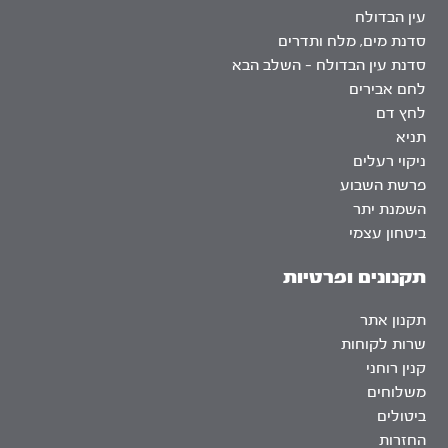
עין הבדולח
סדנת מים, מלח ותדרים
סדנת עין הבדולח – השלב הבא
לחם אבירים
לחץ דם
תניא
ניקוי רעלים
פרשת השבוע
השמנת יתר
ביטחון עצמי
תקנונים ופרטיות
תקנון אתר
שרות לקוחות
קנין רוחני
משלוחים
ביטולים
החזרות