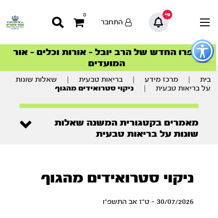
9+
0
התחבר
פתור
פתיחת
ספרו החדש של הרב יובל – אורות וכלים – אור
סדרות הפודקאסטים
סדרות הפודקאסטים
הסדרה המובילה החודש – דרך המלך
הסדרה המובילה החודש – דרך המלך
הצטרפו למהפכת הבריאות הטבעית >
פריט
המועדים
גישות
וכן
רכזי
בית
|
מרכז מידע
|
בריאות טבעית
|
שאלות שונות
על בריאות טבעית
|
ניקוי סטרואידים מהגוף
מאמרים בקטגורית המשנה שאלות
שונות על בריאות טבעית
ניקוי סטרואידים מהגוף
30/07/2026 - ט"ז אב התשפ"ו