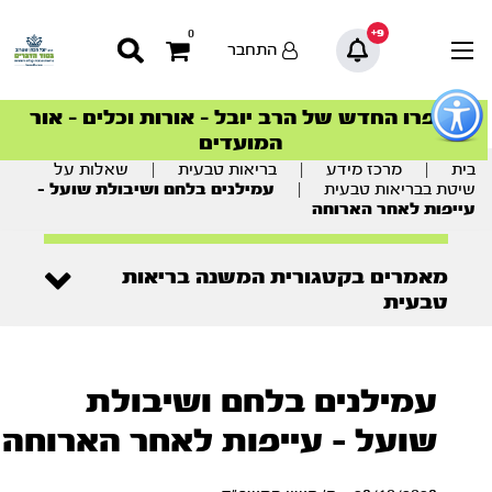
9+
0
התחבר
פתור
פתיחת
ספרו החדש של הרב יובל – אורות וכלים – אור
סדרות הפודקאסטים
סדרות הפודקאסטים
הסדרה המובילה החודש – דרך המלך
הסדרה המובילה החודש – דרך המלך
הצטרפו למהפכת הבריאות הטבעית >
פריט
המועדים
גישות
וכן
בית
|
מרכז מידע
|
בריאות טבעית
|
שאלות על
רכזי
שיטת בבריאות טבעית
|
עמילנים בלחם ושיבולת שועל –
עייפות לאחר הארוחה
מאמרים בקטגורית המשנה בריאות
טבעית
עמילנים בלחם ושיבולת
שועל - עייפות לאחר הארוחה