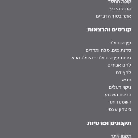
קופת החסד
מרכז מידע
אתר בסוד הדברים
קורסים והרצאות
עין הבדולח
סדנת מים, מלח ותדרים
סדנת עין הבדולח – השלב הבא
לחם אבירים
לחץ דם
תניא
ניקוי רעלים
פרשת השבוע
השמנת יתר
ביטחון עצמי
תקנונים ופרטיות
תקנון אתר