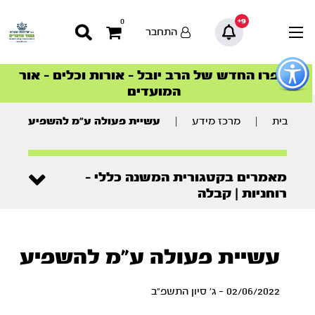
9+
0
התחבר
פתור
פתיחת
ספרו החדש של הרב יובל – אורות וכלים – אור
סדרות הפודקאסטים
סדרות הפודקאסטים
הסדרה המובילה החודש – דרך המלך
הסדרה המובילה החודש – דרך המלך
הצטרפו למהפכת הבריאות הטבעית >
פריט
המועדים
גישות
וכן
רכזי
בית
|
מרכז מידע
|
עשיית פעולה ע”מ להשפיע
מאמרים בקטגורית המשנה כללי -
רוחניות | קבלה
עשיית פעולה ע"מ להשפיע
02/06/2022 - ג' סיון התשפ"ב