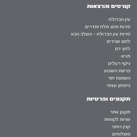
קורסים והרצאות
עין הבדולח
סדנת מים, מלח ותדרים
סדנת עין הבדולח – השלב הבא
לחם אבירים
לחץ דם
תניא
ניקוי רעלים
פרשת השבוע
השמנת יתר
ביטחון עצמי
תקנונים ופרטיות
תקנון אתר
שרות לקוחות
קנין רוחני
משלוחים