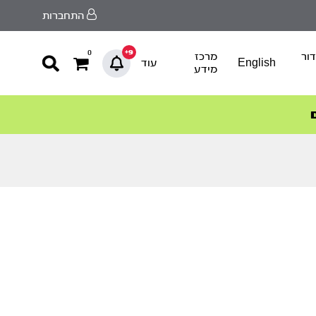
התחברות
9+
0
ור
מרכז
English
עוד
מידע