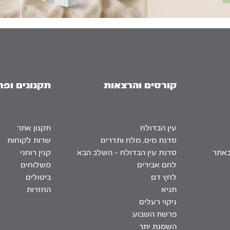
קורסים והרצאות
תקנונים ופר
עין הבדולח
תקנון אתר
סדנת מים, מלח ותדרים
שרות לקוחות
באתר
סדנת עין הבדולח – השלב הבא
קנין רוחני
לחם אבירים
משלוחים
לחץ דם
ביטולים
תניא
החזרות
ניקוי רעלים
פרשת השבוע
השמנת יתר