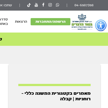
04-6987398
|
|
שתפו את
סדרות
פתור
הרשמה/התחברות
הרצאות
באתר
פתיחת
פריט
גישות
ס
וכן
רכזי
מאמרים בקטגורית המשנה כללי -
רוחניות | קבלה