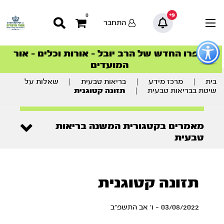
9+
0
התחבר
פתור
פתיחת
ספרו החדש של הרב יובל – אורות וכלים – אור
סדרות הפודקאסטים
סדרות הפודקאסטים
הסדרה המובילה החודש – דרך המלך
הסדרה המובילה החודש – דרך המלך
הצטרפו למהפכת הבריאות הטבעית >
פריט
המועדים
גישות
וכן
רכזי
בית
|
מרכז מידע
|
בריאות טבעית
|
שאלות על
שיטת בבריאות טבעית
|
תזונה קטוגנית
מאמרים בקטגורית המשנה בריאות
טבעית
תזונה קטוגנית
03/08/2022 - ו' אב התשפ"ב