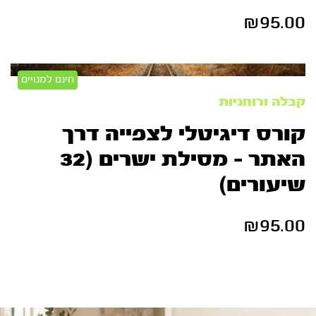
₪
95.00
חינם למנויים
קבלה ורוחניות
קורס דיגיטלי לצפייה דרך
האתר – מסילת ישרים (32
שיעורים)
₪
95.00