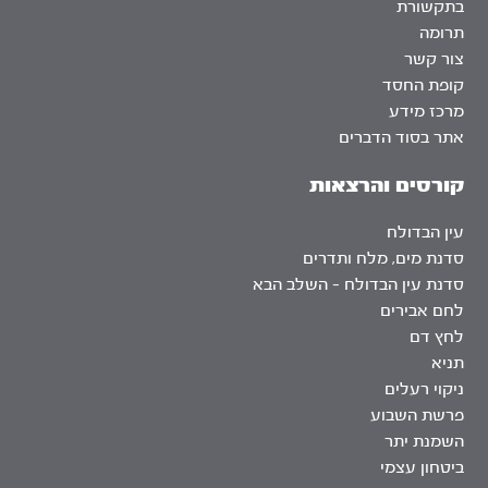
בתקשורת
תרומה
צור קשר
קופת החסד
מרכז מידע
אתר בסוד הדברים
קורסים והרצאות
עין הבדולח
סדנת מים, מלח ותדרים
סדנת עין הבדולח – השלב הבא
לחם אבירים
לחץ דם
תניא
ניקוי רעלים
פרשת השבוע
השמנת יתר
ביטחון עצמי