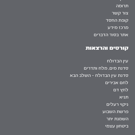
תרומה
צור קשר
קופת החסד
מרכז מידע
אתר בסוד הדברים
קורסים והרצאות
עין הבדולח
סדנת מים, מלח ותדרים
סדנת עין הבדולח – השלב הבא
לחם אבירים
לחץ דם
תניא
ניקוי רעלים
פרשת השבוע
השמנת יתר
ביטחון עצמי