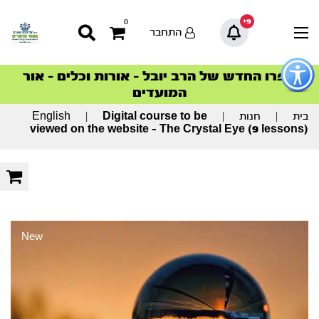
9+
0
התחבר
פתור
פתיחת
ספרו החדש של הרב יובל – אורות וכלים – אור
סדרות הפודקאסטים
סדרות הפודקאסטים
הסדרה המובילה החודש – דרך המלך
הסדרה המובילה החודש – דרך המלך
הצטרפו למהפכת הבריאות הטבעית >
פריט
המועדים
גישות
וכן
רכזי
בית
|
חנות
|
Digital course to be
|
English
viewed on the website – The Crystal Eye (9 lessons)
New