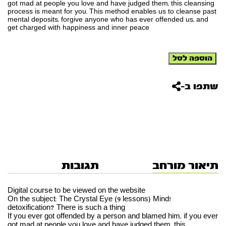
got mad at people you love and have judged them, this cleansing
process is meant for you. This method enables us to cleanse past
mental deposits, forgive anyone who has ever offended us, and
get charged with happiness and inner peace
כמות
הוספה לסל
של
Digital
course
שתפו ב-
to
be
viewed
on
the
website
-
The
תיאור מורחב
תגובות
Crystal
Eye
(9
Digital course to be viewed on the website
lessons)
!On the subject: The Crystal Eye (9 lessons) Mind
detoxification? There is such a thing
If you ever got offended by a person and blamed him, if you ever
got mad at people you love and have judged them, this